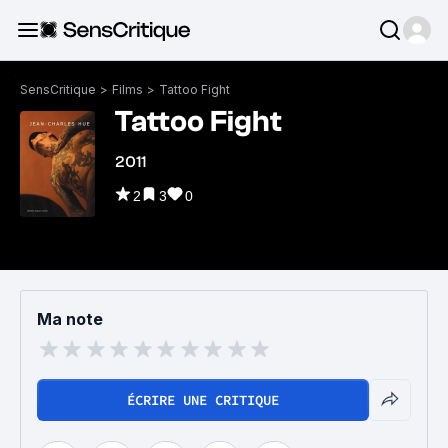
SensCritique
>
Films
>
Tattoo Fight
Tattoo Fight
2011
2
3
0
Ma note
ÉCRIRE UNE CRITIQUE