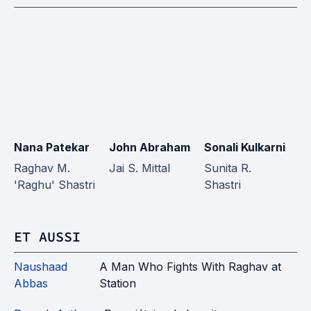
Nana Patekar
John Abraham
Sonali Kulkarni
S
R
Raghav M.
Jai S. Mittal
Sunita R.
'Raghu' Shastri
Shastri
Ru
ET AUSSI
Naushaad
A Man Who Fights With Raghav at
Abbas
Station