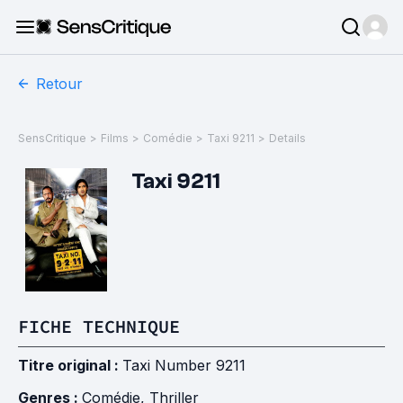
Retour
SensCritique
>
Films
>
Comédie
>
Taxi 9211
>
Details
Taxi 9211
FICHE TECHNIQUE
Titre original :
Taxi Number 9211
Genres :
Comédie
,
Thriller