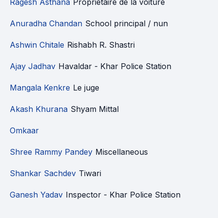
Ragesh Asthana
Propriétaire de la voiture
Anuradha Chandan
School principal / nun
Ashwin Chitale
Rishabh R. Shastri
Ajay Jadhav
Havaldar - Khar Police Station
Mangala Kenkre
Le juge
Akash Khurana
Shyam Mittal
Omkaar
Shree Rammy Pandey
Miscellaneous
Shankar Sachdev
Tiwari
Ganesh Yadav
Inspector - Khar Police Station