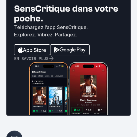
SensCritique dans votre
poche.
Téléchargez l’app SensCritique.
Explorez. Vibrez. Partagez.
EN SAVOIR PLUS