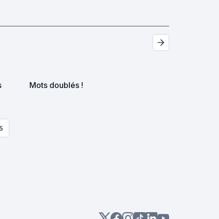
s
Mots doublés !
S