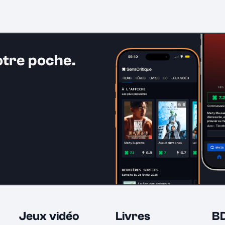
otre poche.
Jeux vidéo
Livres
B