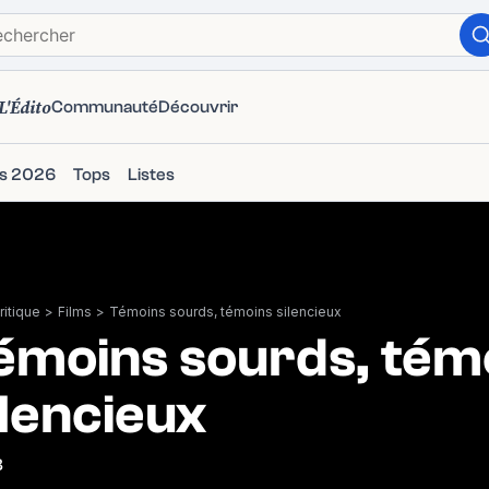
L'Édito
Communauté
Découvrir
ms 2026
Tops
Listes
itique
>
Films
>
Témoins sourds, témoins silencieux
émoins sourds, tém
ilencieux
8