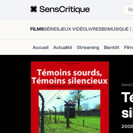
FILMS
SÉRIES
JEUX VIDÉO
LIVRES
BD
MUSIQUE
Accueil
Actualité
Streaming
Bientôt
Fil
SensCr
T
s
200