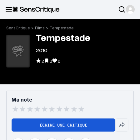
SensCritique
>
Films
>
Tempestade
Tempestade
2010
2
0
0
Ma note
ÉCRIRE UNE CRITIQUE