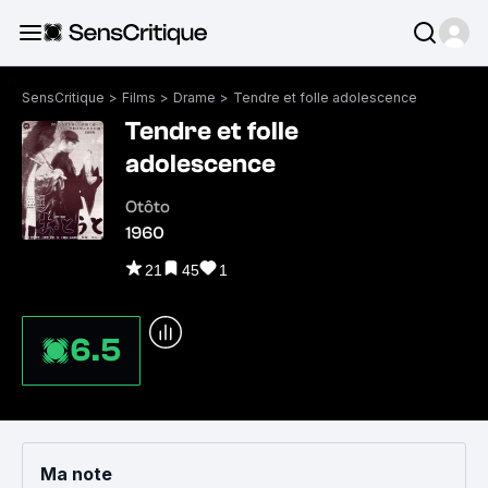
SensCritique
>
Films
>
Drame
>
Tendre et folle adolescence
Tendre et folle
adolescence
Otôto
1960
21
45
1
6.5
Ma note