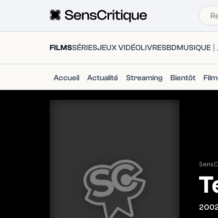
FILMS
SÉRIES
JEUX VIDÉO
LIVRES
BD
MUSIQUE
Accueil
Actualité
Streaming
Bientôt
Fil
SensCr
T
200