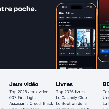
otre poche.
Jeux vidéo
Livres
B
Top 2026 Jeux vidéo
Top 2026 livres
To
007 First Light
Le Calamity Club
Une
Assassin's Creed: Black
Le Bouffon de la
La 