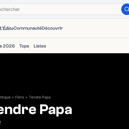
L'Édito
Communauté
Découvrir
ms 2026
Tops
Listes
itique
>
Films
>
Tendre Papa
endre Papa
2