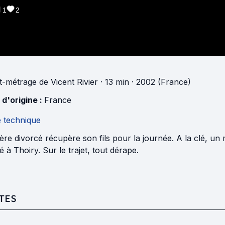
1
2
t-métrage
de
Vicent Rivier
· 13 min
· 2002 (France)
 d'origine :
France
e technique
re divorcé récupère son fils pour la journée. A la clé, u
té à Thoiry. Sur le trajet, tout dérape.
TES