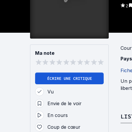
2
Cour
Ma note
Pays
Fich
ÉCRIRE UNE CRITIQUE
Un pè
liber
Vu
Envie de le voir
En cours
LIS
Coup de cœur