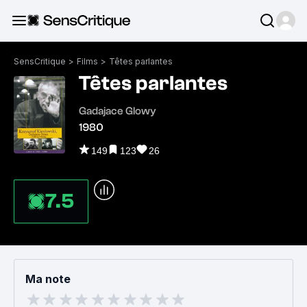
SensCritique
>
Films
>
Têtes parlantes
Têtes parlantes
Gadajace Glowy
1980
149
123
26
7.5
Ma note