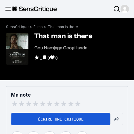
SensCritique
>
Films
>
That man is there
That man is there
Geu Namjaga Geogi Issda
1
0
0
Ma note
ÉCRIRE UNE CRITIQUE