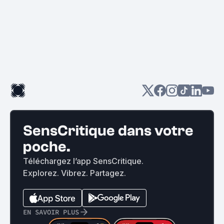
SensCritique dans votre
poche.
Téléchargez l’app SensCritique.
Explorez. Vibrez. Partagez.
EN SAVOIR PLUS