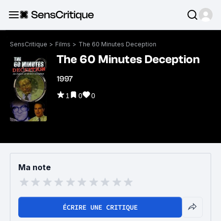
SensCritique
>
Films
>
The 60 Minutes Deception
The 60 Minutes Deception
1997
1
0
0
Ma note
ÉCRIRE UNE CRITIQUE