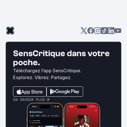
SensCritique dans votre
poche.
Téléchargez l’app SensCritique.
Explorez. Vibrez. Partagez.
EN SAVOIR PLUS