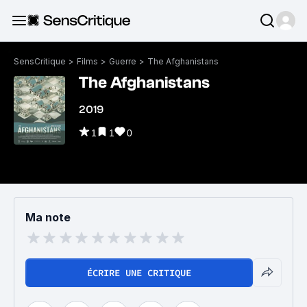
SensCritique
>
Films
>
Guerre
>
The Afghanistans
The Afghanistans
2019
1
1
0
Ma note
ÉCRIRE UNE CRITIQUE