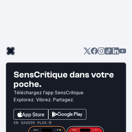
SensCritique dans votre
poche.
Téléchargez l’app SensCritique.
Explorez. Vibrez. Partagez.
EN SAVOIR PLUS