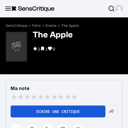
SensCritique
>
Films
>
Drame
>
The Apple
The Apple
2
1
0
Ma note
ÉCRIRE UNE CRITIQUE