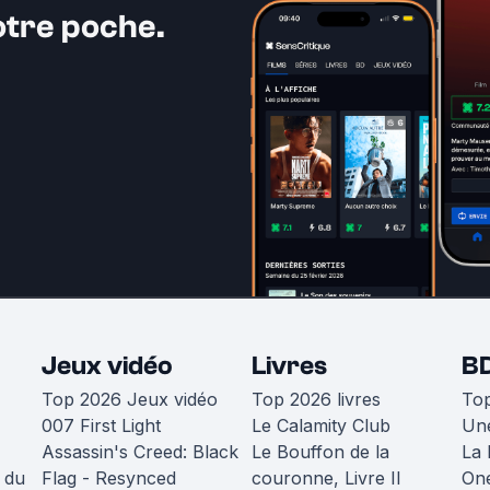
otre poche.
Jeux vidéo
Livres
B
Top 2026 Jeux vidéo
Top 2026 livres
To
007 First Light
Le Calamity Club
Une
Assassin's Creed: Black
Le Bouffon de la
La 
 du
Flag - Resynced
couronne, Livre II
One