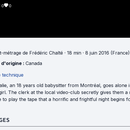
0
0
t-métrage
de
Frédéric Chalté
· 18 min
· 8 juin 2016 (France)
 d'origine :
Canada
e technique
lie, an 18 years old babysitter from Montréal, goes alone i
e girl. The clerk at the local video-club secretly gives them 
to play the tape that a horrific and frightful night begins f
GES