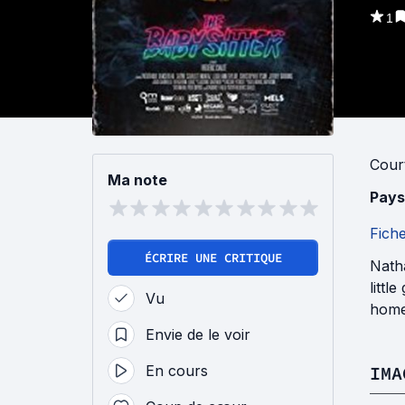
1
Cour
Ma note
Pays
Fich
ÉCRIRE UNE CRITIQUE
Natha
littl
Vu
home 
Envie de le voir
En cours
IMA