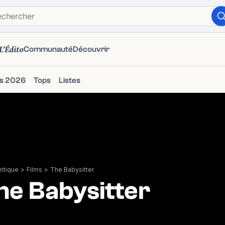
L'Édito
Communauté
Découvrir
ms 2026
Tops
Listes
itique
>
Films
>
The Babysitter
he Babysitter