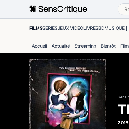
FILMS
SÉRIES
JEUX VIDÉO
LIVRES
BD
MUSIQUE
Accueil
Actualité
Streaming
Bientôt
Fil
SensCr
T
2016