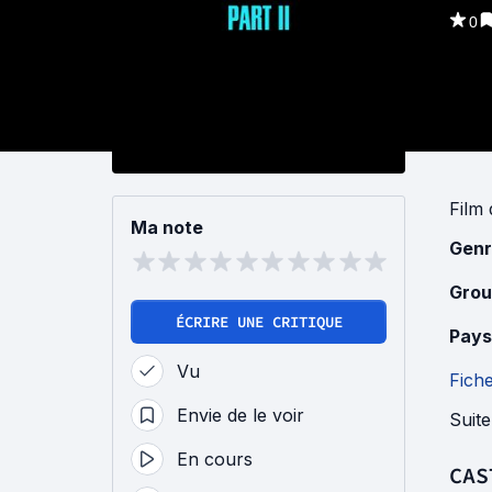
0
Film
Ma note
Genr
Grou
ÉCRIRE UNE CRITIQUE
Pays
Vu
Fich
Envie de le voir
Suit
En cours
CAS