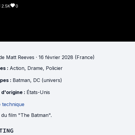
2.5K
0
de
Matt Reeves
· 16 février 2028 (France)
es :
Action
,
Drame
,
Policier
pes :
Batman
,
DC (univers)
 d'origine :
États-Unis
e technique
e du film "The Batman".
TING