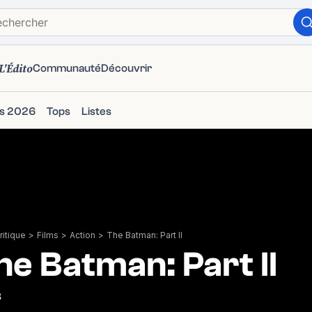
L'Édito
Communauté
Découvrir
ms 2026
Tops
Listes
itique
>
Films
>
Action
>
The Batman: Part II
he Batman: Part II
8