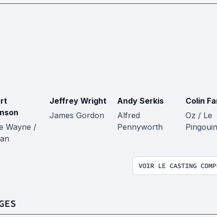
rt
Jeffrey Wright
Andy Serkis
Colin Fa
inson
James Gordon
Alfred
Oz / Le
e Wayne /
Pennyworth
Pingoui
an
VOIR LE CASTING COMP
GES