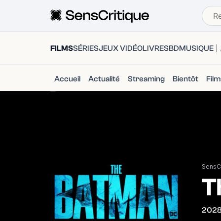
FILMS
SÉRIES
JEUX VIDÉO
LIVRES
BD
MUSIQUE
Accueil
Actualité
Streaming
Bientôt
Fil
SensCr
T
202