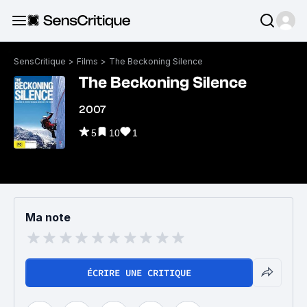
SensCritique
>
Films
>
The Beckoning Silence
The Beckoning Silence
2007
5
10
1
Ma note
ÉCRIRE UNE CRITIQUE