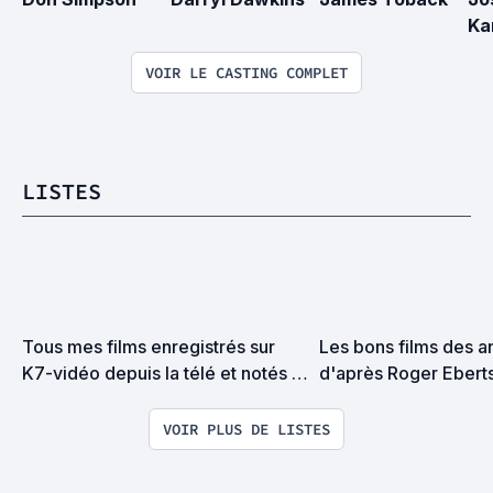
Ka
VOIR LE CASTING COMPLET
LISTES
Tous mes films enregistrés sur 
Les bons films des a
K7-vidéo depuis la télé et notés 
d'après Roger Ebert
dans un petit carnet de 
couverture rouge !
VOIR PLUS DE LISTES