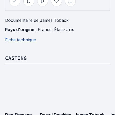
Documentaire
de
James Toback
Pays d'origine : 
France
, 
États-Unis
Fiche technique
CASTING
Don Simpson
Darryl Dawkins
James Toback
Jo