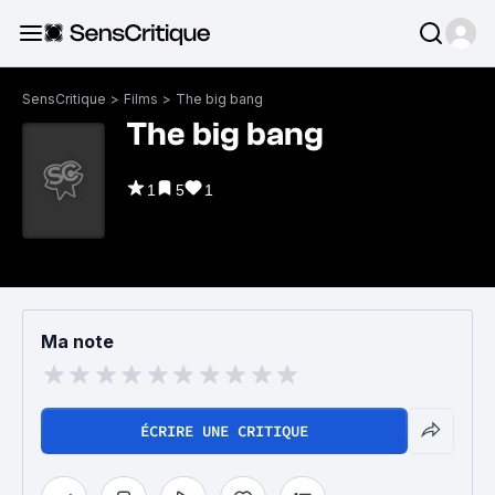
SensCritique
>
Films
>
The big bang
The big bang
1
5
1
Ma note
ÉCRIRE UNE CRITIQUE