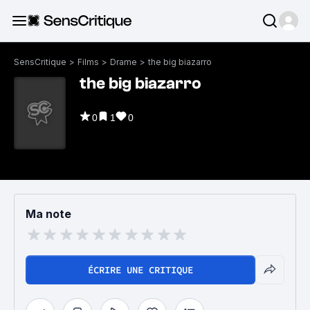
SensCritique
>
Films
>
Drame
>
the big biazarro
the big biazarro
0
1
0
Ma note
ÉCRIRE UNE CRITIQUE