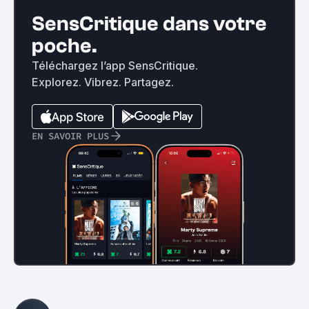
SensCritique dans votre
poche.
Téléchargez l’app SensCritique.
Explorez. Vibrez. Partagez.
EN SAVOIR PLUS