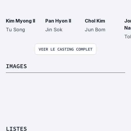
Kim Myong Il
Pan Hyon Il
Chol Kim
Jo
N
Tu Song
Jin Sok
Jun Bom
To
VOIR LE CASTING COMPLET
IMAGES
LISTES