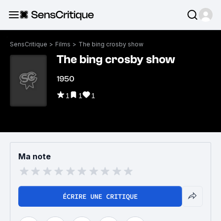
SensCritique
>
Films
>
The bing crosby show
The bing crosby show
1950
1
1
1
Ma note
ÉCRIRE UNE CRITIQUE