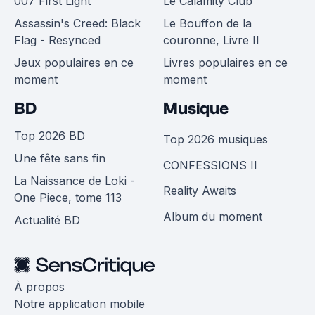
007 First Light
Le Calamity Club
Assassin's Creed: Black
Le Bouffon de la
Flag - Resynced
couronne, Livre II
Jeux populaires en ce
Livres populaires en ce
moment
moment
BD
Musique
Top 2026 BD
Top 2026 musiques
Une fête sans fin
CONFESSIONS II
La Naissance de Loki -
Reality Awaits
One Piece, tome 113
Album du moment
Actualité BD
À propos
Notre application mobile