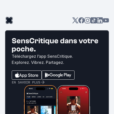
SensCritique dans votre
poche.
Téléchargez l’app SensCritique.
Explorez. Vibrez. Partagez.
EN SAVOIR PLUS