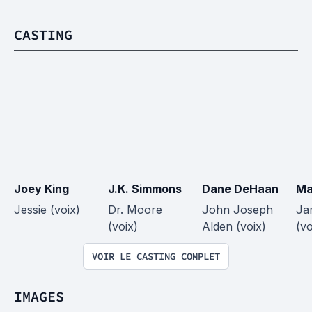
CASTING
Joey King
J.K. Simmons
Dane DeHaan
Ma
Jessie (voix)
Dr. Moore 
John Joseph 
Ja
(voix)
Alden (voix)
(vo
VOIR LE CASTING COMPLET
IMAGES