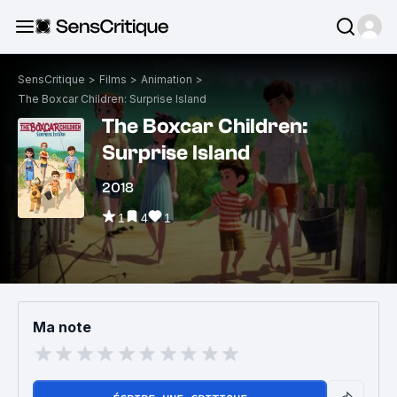
SensCritique
>
Films
>
Animation
>
The Boxcar Children: Surprise Island
The Boxcar Children:
Surprise Island
2018
1
4
1
Ma note