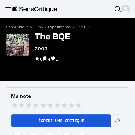
SensCritique
>
Films
>
Expérimental
>
The BQE
The BQE
2009
6
4
1
Ma note
ÉCRIRE UNE CRITIQUE