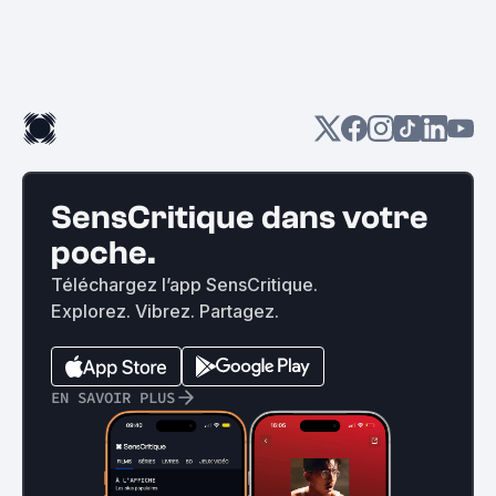
SensCritique dans votre
poche.
Téléchargez l’app SensCritique.
Explorez. Vibrez. Partagez.
EN SAVOIR PLUS