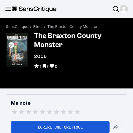
SensCritique
>
Films
>
The Braxton County Monster
The Braxton County
Monster
2006
1
0
0
Ma note
ÉCRIRE UNE CRITIQUE