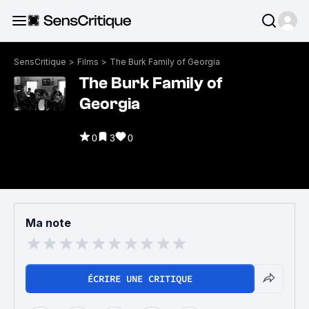
SensCritique
>
Films
>
The Burk Family of Georgia
The Burk Family of
Georgia
0
3
0
Ma note
ÉCRIRE UNE CRITIQUE