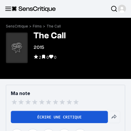
SensCritique
>
Films
>
The Call
The Call
2015
2
0
0
Ma note
ÉCRIRE UNE CRITIQUE