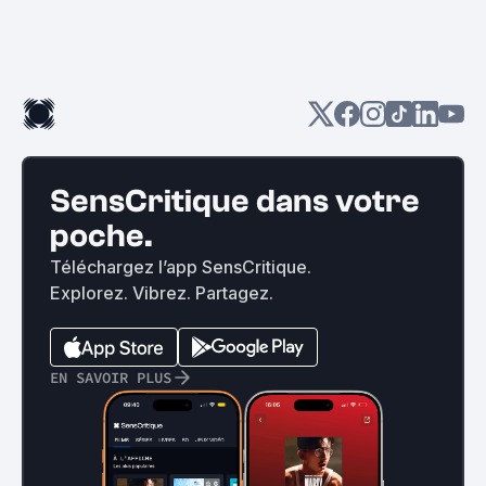
SensCritique dans votre
poche.
Téléchargez l’app SensCritique.
Explorez. Vibrez. Partagez.
EN SAVOIR PLUS