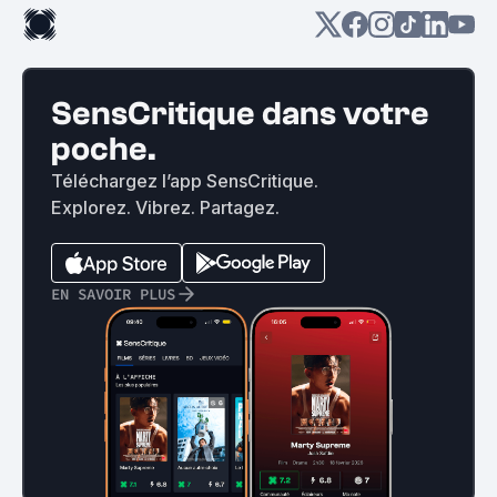
SensCritique dans votre
poche.
Téléchargez l’app SensCritique.
Explorez. Vibrez. Partagez.
EN SAVOIR PLUS