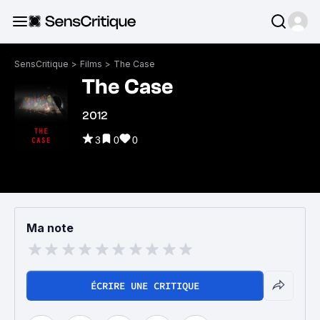
SensCritique
>
Films
>
The Case
The Case
2012
3
0
0
Ma note
ÉCRIRE UNE CRITIQUE