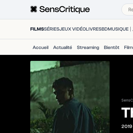
FILMS
SÉRIES
JEUX VIDÉO
LIVRES
BD
MUSIQUE
Accueil
Actualité
Streaming
Bientôt
Fil
SensCr
T
2019