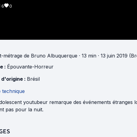
6
0
t-métrage
de
Bruno Albuquerque
· 13 min
· 13 juin 2019 (Bré
e :
Épouvante-Horreur
 d'origine :
Brésil
e technique
dolescent youtubeur remarque des événements étranges lors
nt pas pour la nuit.
GES