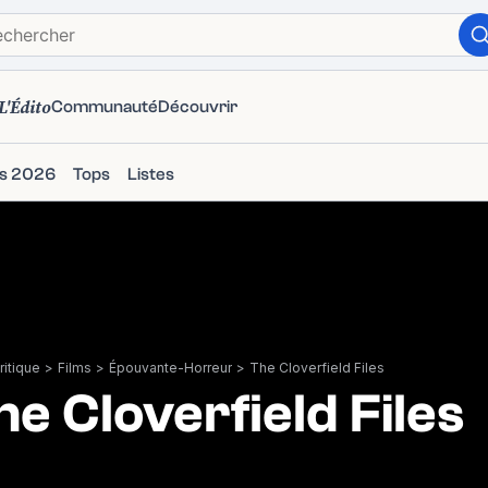
L'Édito
Communauté
Découvrir
ms 2026
Tops
Listes
itique
>
Films
>
Épouvante-Horreur
>
The Cloverfield Files
he Cloverfield Files