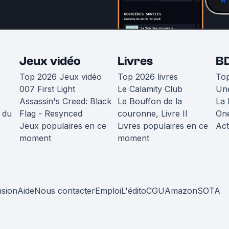
Jeux vidéo
Livres
B
Top 2026 Jeux vidéo
Top 2026 livres
To
007 First Light
Le Calamity Club
Une
Assassin's Creed: Black
Le Bouffon de la
La 
 du
Flag - Resynced
couronne, Livre II
One
Jeux populaires en ce
Livres populaires en ce
Act
moment
moment
nsion
Aide
Nous contacter
Emploi
L'édito
CGU
Amazon
SOTA