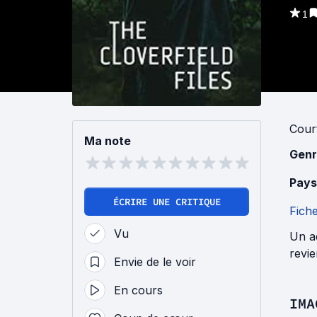
1
Cour
Ma note
Genr
Pays
ÉCRIRE UNE CRITIQUE
Fich
Vu
Un a
revie
Envie de le voir
En cours
IMA