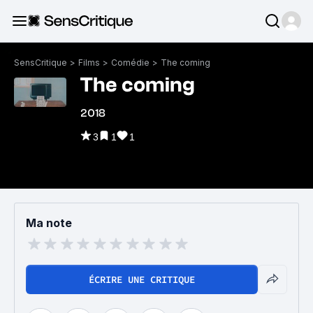
SensCritique
>
Films
>
Comédie
>
The coming
The coming
2018
3
1
1
Ma note
ÉCRIRE UNE CRITIQUE