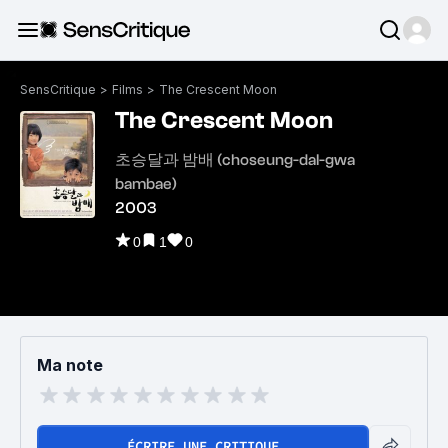
SensCritique
>
Films
>
The Crescent Moon
The Crescent Moon
초승달과 밤배 (choseung-dal-gwa
bambae)
2003
0
1
0
Ma note
ÉCRIRE UNE CRITIQUE