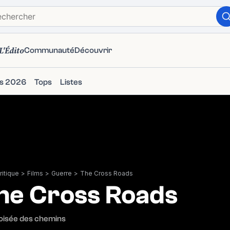
L'Édito
Communauté
Découvrir
ms 2026
Tops
Listes
itique
>
Films
>
Guerre
>
The Cross Roads
he Cross Roads
oisée des chemins