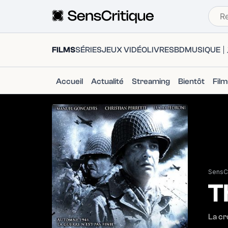
FILMS
SÉRIES
JEUX VIDÉO
LIVRES
BD
MUSIQUE
Accueil
Actualité
Streaming
Bientôt
Fil
SensCr
T
La cr