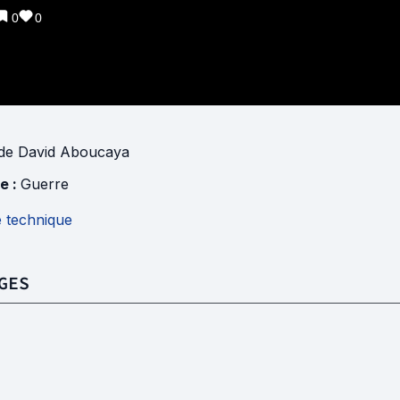
0
0
de
David Aboucaya
e :
Guerre
e technique
GES