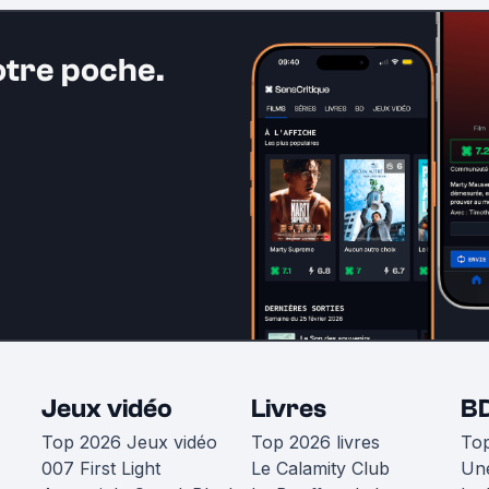
otre poche.
Jeux vidéo
Livres
B
Top 2026 Jeux vidéo
Top 2026 livres
To
007 First Light
Le Calamity Club
Une