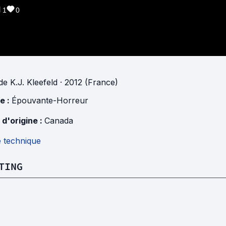
1
0
de
K.J. Kleefeld
· 2012 (France)
e :
Épouvante-Horreur
 d'origine :
Canada
e technique
TING