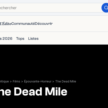
L'Édito
Communauté
Découvrir
ms 2026
Tops
Listes
itique
>
Films
>
Épouvante-Horreur
>
The Dead Mile
he Dead Mile