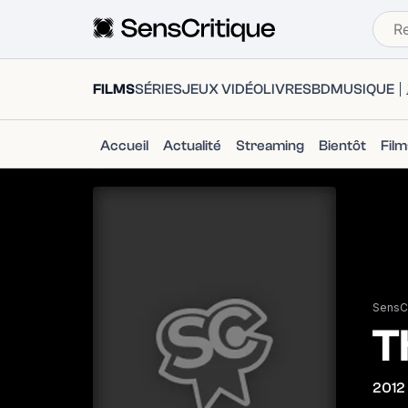
FILMS
SÉRIES
JEUX VIDÉO
LIVRES
BD
MUSIQUE
Accueil
Actualité
Streaming
Bientôt
Fil
SensCr
T
2012