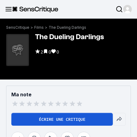
SensCritique
>
Films
>
The Dueling Darlings
The Dueling Darlings
2
0
0
Ma note
ÉCRIRE UNE CRITIQUE