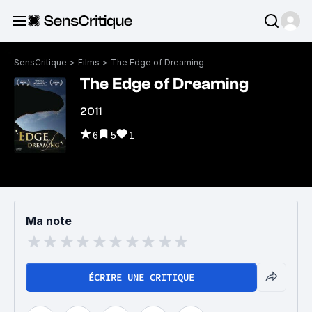
SensCritique
>
Films
>
The Edge of Dreaming
The Edge of Dreaming
2011
6
5
1
Ma note
ÉCRIRE UNE CRITIQUE