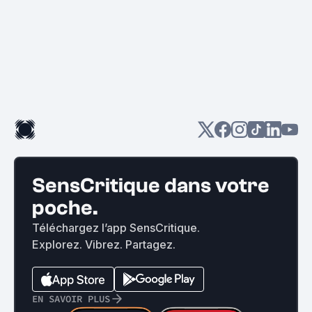
SensCritique dans votre
poche.
Téléchargez l’app SensCritique.
Explorez. Vibrez. Partagez.
EN SAVOIR PLUS