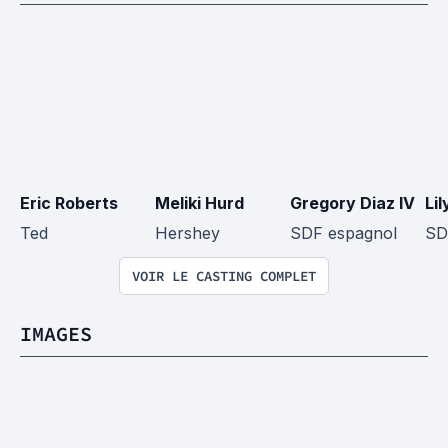
Eric Roberts
Meliki Hurd
Gregory Diaz IV
Lil
Ted
Hershey
SDF espagnol
SD
VOIR LE CASTING COMPLET
IMAGES