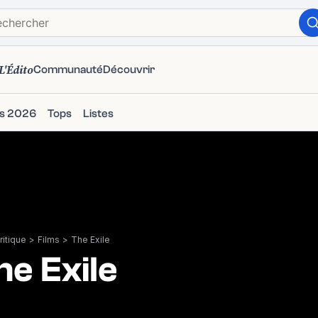
L'Édito
Communauté
Découvrir
ms 2026
Tops
Listes
itique
>
Films
>
The Exile
he Exile