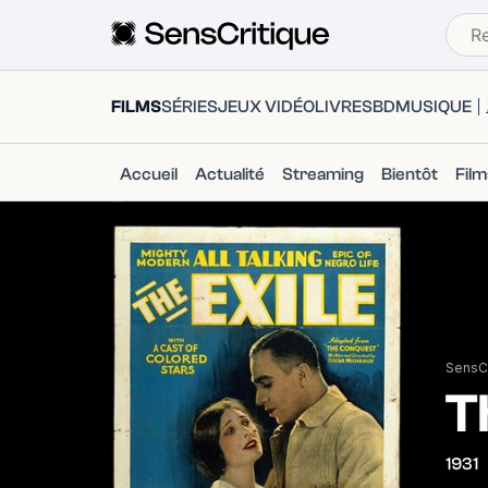
FILMS
SÉRIES
JEUX VIDÉO
LIVRES
BD
MUSIQUE
Accueil
Actualité
Streaming
Bientôt
Fil
SensCr
T
1931