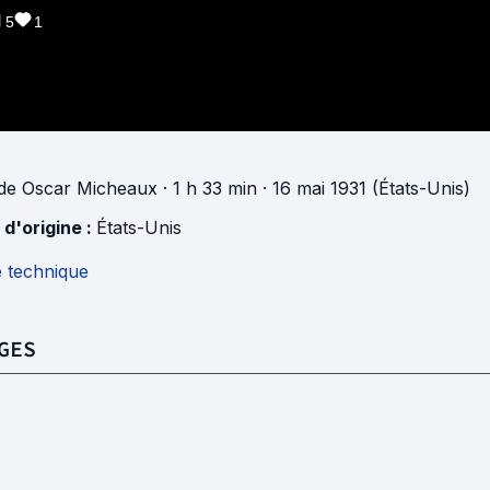
5
1
de
Oscar Micheaux
· 1 h 33 min
· 16 mai 1931 (États-Unis)
 d'origine :
États-Unis
e technique
GES