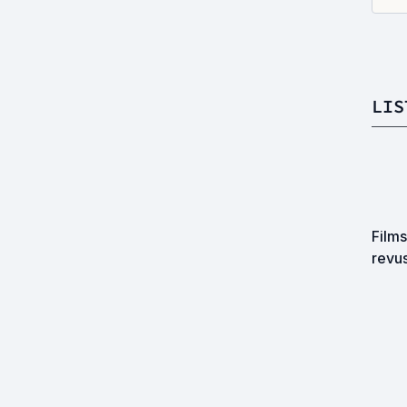
LIS
Films qui attendent d'être vus
revu