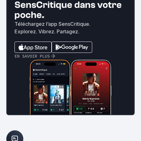
SensCritique dans votre
poche.
Téléchargez l’app SensCritique.
Explorez. Vibrez. Partagez.
EN SAVOIR PLUS