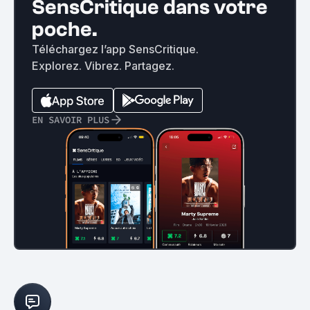
SensCritique dans votre
poche.
Téléchargez l’app SensCritique.
Explorez. Vibrez. Partagez.
EN SAVOIR PLUS