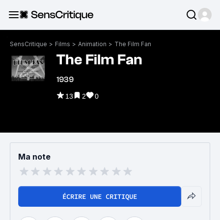
SensCritique
>
Films
>
Animation
>
The Film Fan
The Film Fan
1939
13
2
0
Ma note
ÉCRIRE UNE CRITIQUE