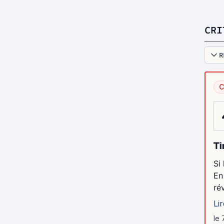
CRI
R
C
Ti
Si
En
ré
Lir
le 