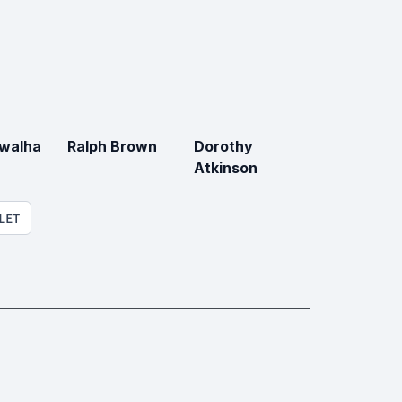
awalha
Ralph Brown
Dorothy
Atkinson
LET