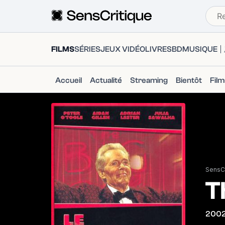
FILMS
SÉRIES
JEUX VIDÉO
LIVRES
BD
MUSIQUE
Accueil
Actualité
Streaming
Bientôt
Fil
SensCr
T
200