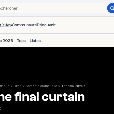
L'Édito
Communauté
Découvrir
ms 2026
Tops
Listes
itique
>
Films
>
Comédie dramatique
>
The final curtain
he final curtain
2