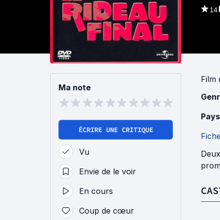
14
Film
Ma note
Genr
Pays
ÉCRIRE UNE CRITIQUE
Fich
Vu
Deux 
prome
Envie de le voir
CAS
En cours
Coup de cœur