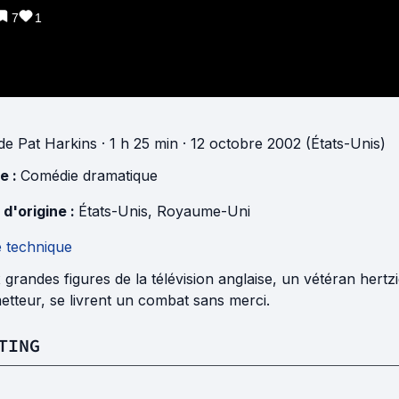
7
1
de
Pat Harkins
· 1 h 25 min
· 12 octobre 2002 (États-Unis)
e :
Comédie dramatique
 d'origine :
États-Unis
,
Royaume-Uni
e technique
grandes figures de la télévision anglaise, un vétéran hertz
tteur, se livrent un combat sans merci.
TING