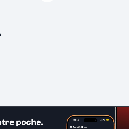
ST
1
otre poche.