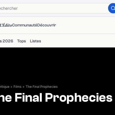
L'Édito
Communauté
Découvrir
ms 2026
Tops
Listes
itique
>
Films
>
The Final Prophecies
he Final Prophecies