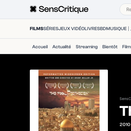
FILMS
SÉRIES
JEUX VIDÉO
LIVRES
BD
MUSIQUE
Accueil
Actualité
Streaming
Bientôt
Fil
SensCr
T
2010