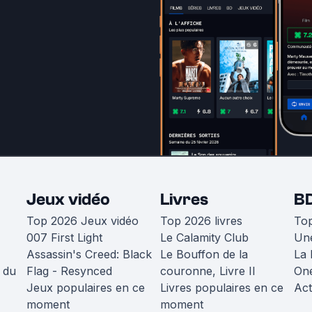
Jeux vidéo
Livres
B
Top 2026 Jeux vidéo
Top 2026 livres
To
007 First Light
Le Calamity Club
Une
Assassin's Creed: Black
Le Bouffon de la
La 
 du
Flag - Resynced
couronne, Livre II
One
Jeux populaires en ce
Livres populaires en ce
Act
moment
moment