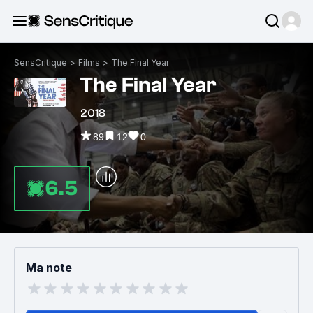
SensCritique
>
Films
>
The Final Year
The Final Year
2018
89
12
0
6.5
Ma note