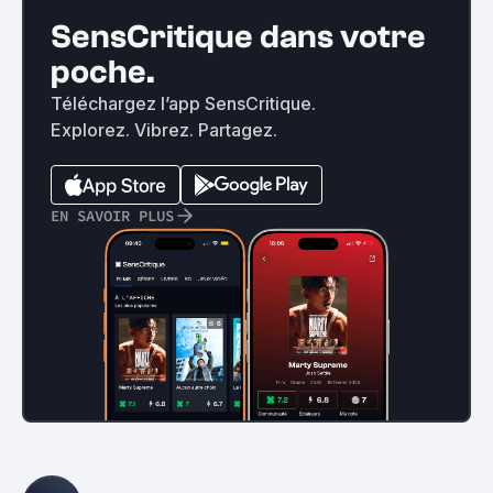
SensCritique dans votre
poche.
Téléchargez l’app SensCritique.
Explorez. Vibrez. Partagez.
EN SAVOIR PLUS