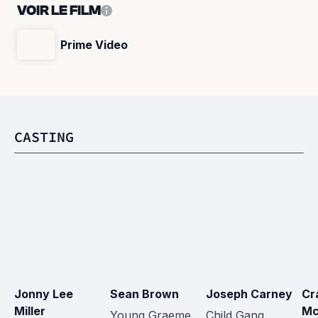
VOIR LE FILM
Prime Video
CASTING
Jonny Lee 
Sean Brown
Joseph Carney
Cr
Miller
Mc
Young Graeme 
Child Gang 