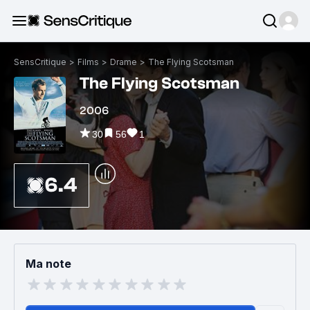
SensCritique
>
Films
>
Drame
>
The Flying Scotsman
The Flying Scotsman
2006
30
56
1
6.4
Ma note