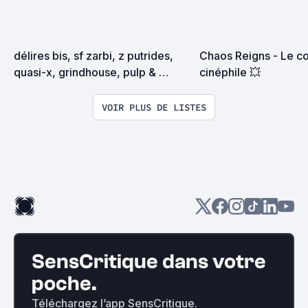
délires bis, sf zarbi, z putrides, 
Chaos Reigns - Le co
quasi-x, grindhouse, pulp & 
cinéphile 💥
exploitation en tous genres
VOIR PLUS DE LISTES
SensCritique dans votre
poche.
Téléchargez l’app SensCritique.