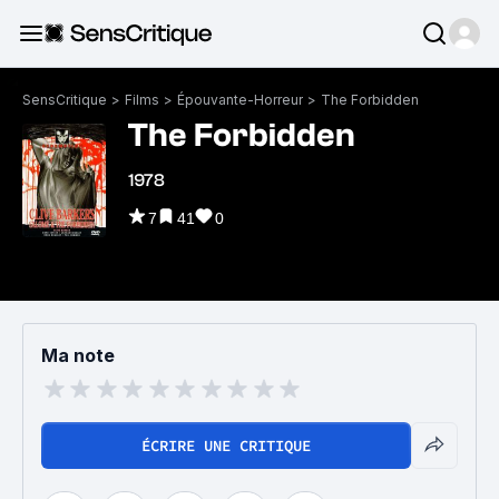
SensCritique
>
Films
>
Épouvante-Horreur
>
The Forbidden
The Forbidden
1978
7
41
0
Ma note
ÉCRIRE UNE CRITIQUE