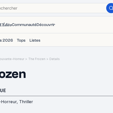
L'Édito
Communauté
Découvrir
ms 2026
Tops
Listes
ouvante-Horreur
>
The Frozen
>
Details
ozen
UE
-Horreur
,
Thriller