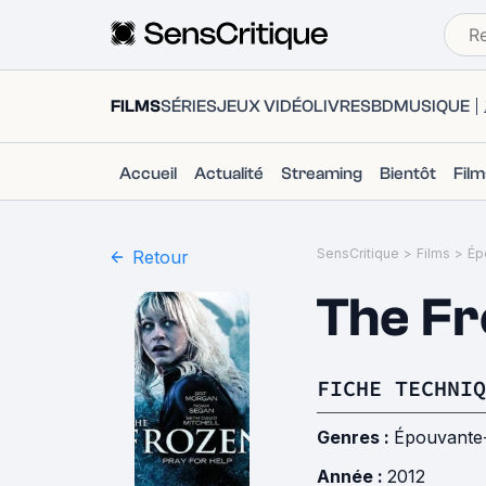
FILMS
SÉRIES
JEUX VIDÉO
LIVRES
BD
MUSIQUE
Accueil
Actualité
Streaming
Bientôt
Fil
SensCritique
>
Films
>
Ép
Retour
The Fr
FICHE TECHNIQ
Genres :
Épouvante
Année :
2012