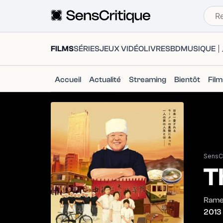
FILMS
SÉRIES
JEUX VIDÉO
LIVRES
BD
MUSIQUE
Accueil
Actualité
Streaming
Bientôt
Fil
SensCr
T
Rame
2013