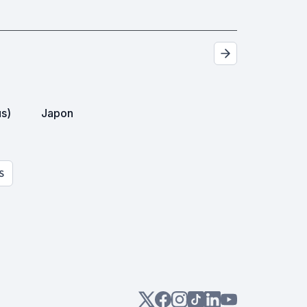
us)
Japon
S