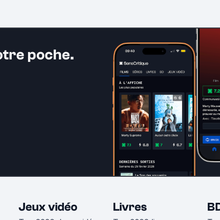
otre poche.
Jeux vidéo
Livres
B