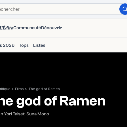
L'Édito
Communauté
Découvrir
ms 2026
Tops
Listes
itique
>
Films
>
The god of Ramen
he god of Ramen
n Yori Taiset-Suna Mono