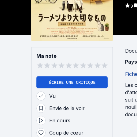
9
Docu
Ma note
Pays
Fich
ÉCRIRE UNE CRITIQUE
Les c
d'att
Vu
suit
nouil
Envie de le voir
docum
En cours
Coup de cœur