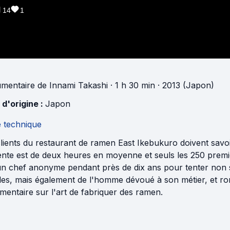
14
1
mentaire
de
Innami Takashi
· 1 h 30 min
· 2013 (Japon)
 d'origine :
Japon
e technique
lients du restaurant de ramen East Ikebukuro doivent savoi
ente est de deux heures en moyenne et seuls les 250 premi
 un chef anonyme pendant près de dix ans pour tenter non 
les, mais également de l'homme dévoué à son métier, et ron
entaire sur l'art de fabriquer des ramen.