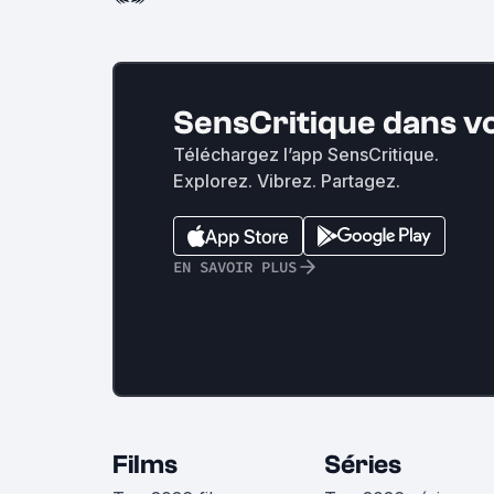
SensCritique dans v
Téléchargez l’app SensCritique.
Explorez. Vibrez. Partagez.
EN SAVOIR PLUS
Films
Séries