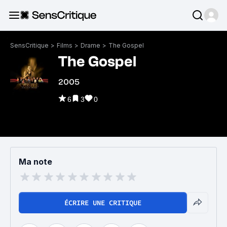
SensCritique
>
Films
>
Drame
>
The Gospel
The Gospel
2005
6
3
0
Ma note
ÉCRIRE UNE CRITIQUE