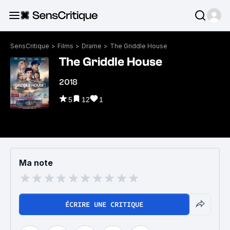
SensCritique
>
Films
>
Drame
>
The Griddle House
The Griddle House
2018
5
12
1
Ma note
ÉCRIRE UNE CRITIQUE