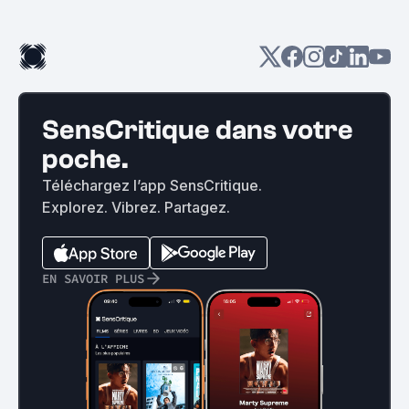
SensCritique dans votre
poche.
Téléchargez l’app SensCritique.
Explorez. Vibrez. Partagez.
EN SAVOIR PLUS