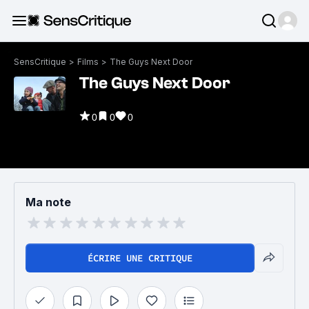
SensCritique
>
Films
>
The Guys Next Door
The Guys Next Door
0
0
0
Ma note
ÉCRIRE UNE CRITIQUE