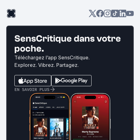
SensCritique dans votre
poche.
Téléchargez l’app SensCritique.
Explorez. Vibrez. Partagez.
EN SAVOIR PLUS