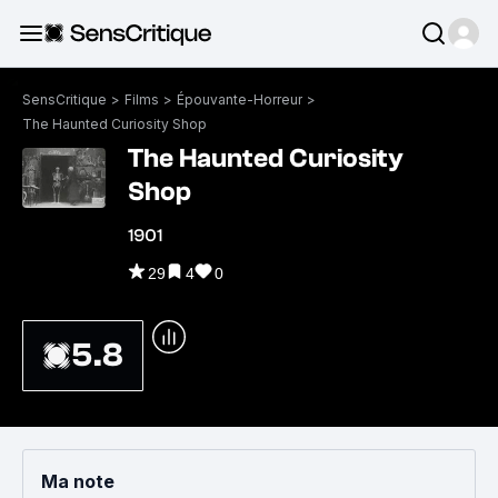
SensCritique
>
Films
>
Épouvante-Horreur
>
The Haunted Curiosity Shop
The Haunted Curiosity
Shop
1901
29
4
0
5.8
Ma note