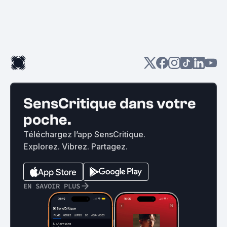
SensCritique dans votre
poche.
Téléchargez l’app SensCritique.
Explorez. Vibrez. Partagez.
EN SAVOIR PLUS