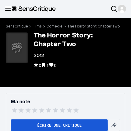
SensCritique
>
Films
>
Comédie
>
The Horror Story: Chapter Two
The Horror Story:
Chapter Two
2012
0
1
0
Ma note
ÉCRIRE UNE CRITIQUE