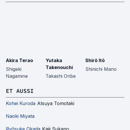
Akira Terao
Yutaka
Shirô Itô
Mi
Takenouchi
Shigeki
Shinichi Mano
Wa
Nagamine
Takashi Oribe
ET AUSSI
Kohei Kuroda
Atsuya Tomotaki
Naoki Miyata
Ryôsuke Okada
Kaiji Sukano