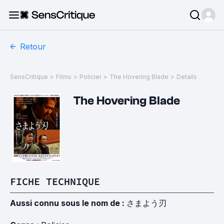
Retour
SensCritique
>
Films
>
Policier
>
The Hovering Blade
>
Details
The Hovering Blade
FICHE TECHNIQUE
Aussi connu sous le nom de :
さまよう刃