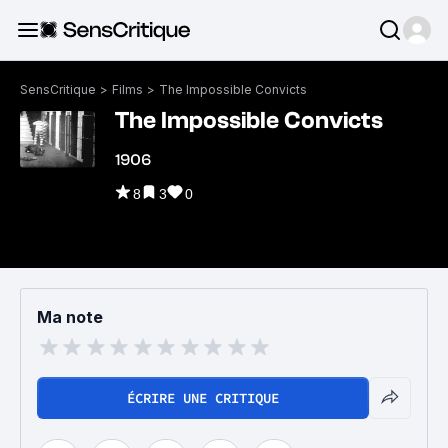
SensCritique
>
Films
>
The Impossible Convicts
The Impossible Convicts
1906
8
3
0
Ma note
ÉCRIRE UNE CRITIQUE