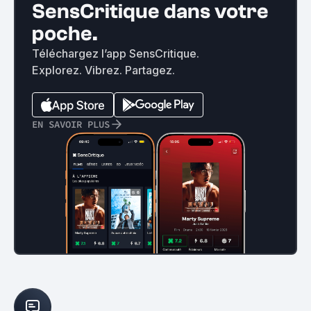
SensCritique dans votre
poche.
Téléchargez l’app SensCritique.
Explorez. Vibrez. Partagez.
EN SAVOIR PLUS